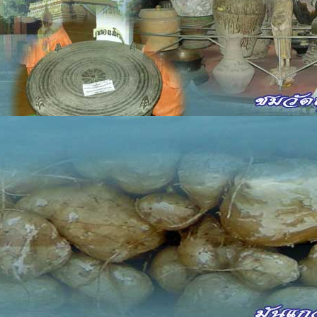
ีและวัฒนธรรม
10 November 2009
Hits: 51539
นสภาพทางสังคม เศรษฐกิจ การเมือง ได้เปลี่ยนแปลงไปอย่างรวดเร็ว เ
มแดน วัฒนธรรมตะวันตกไหลบ่าเข้ามาอย่างมากมาย ทำให้เกิดปัญหาเ
ียมประเพณีของตนเองซึ่งบรรรพบุรุษเคยรักษาเอกภาพของตนเองมาเป็นเ
เพณีอย่างหนึ่งซึ่งชาวอีสานถือปฏิบัติมา หลายคนอาจมองว่าเป็นเรื่องไร
บุคคลในสังคมเกิดความสบายใจ เมื่อได้ปฏิบัติ และเราคงไม่ปฏิเสธว่า
ีสาน (จากใบลานก้อม)
ำรา
ใช้ประจำบ้านเฮือน ใช้จารลงบนใบลานสั้นๆเก็บไว้ประจำตัว เพื่อ
อก้อม" เมื่อจะทำการใดๆเพื่อเป็นมงคลในบ้านเรือน จะเลือกหามื้อวันทั
้เป็นการถี่ถ้วนก่อนลงมือทำ เพื่อความเป็นอุดมมงคลสวัสดีในบ้านเรือน
นมีความหมายต่างกันคือ มื้อส่วนมากหมายเอาทางจันทรคติขึ้นแรม เช่น
ิ เช่น อาทิตย์ จันทร์ อังคาร พุธ พฤหัส ศุกร์ เสาร์ เป็นต้น ในตำรา
โคงเดือน เช่นโคงวันจม วันฟู เป็นต้น เรียกว่า "โคง"
แก้ว
1 ค่ำ
ช้างแก้ว
ขึ้นสู่โฮงค