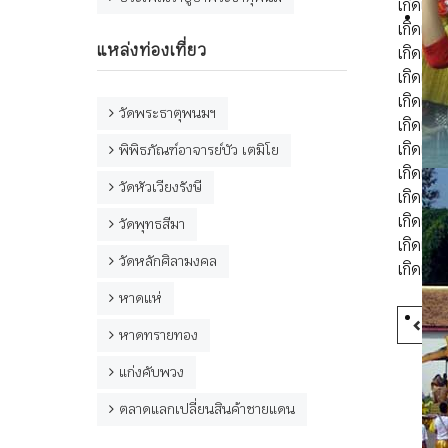
เกิดเดื
เกิดเดือน
แหล่งท่องเที่ยว
เกิดเดื
เกิดเดื
เกิดเดื
วัดพระธาตุพนมฯ
เกิดเดื
เกิดเดื
พิพิธภัณฑ์อาจารย์บัว เตมิโย
เกิดเดื
วัดหัวเวียงรังษี
เกิดเดื
เกิดเดื
วัดพุทธสีมา
เกิดเดื
วัดหลักศิลามงคล
เกิดเดื
หาดแห่
Pr
หาดทรายทอง
แก่งคับพวง
ตลาดแลกเปลี่ยนสินค้าชายแดน