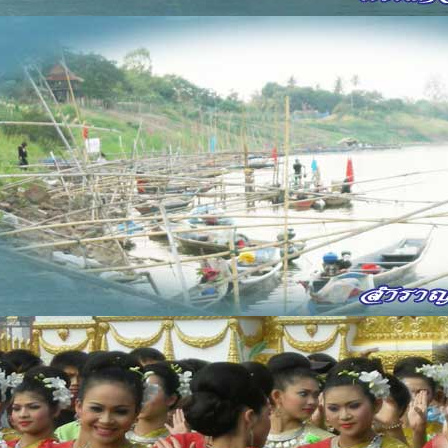
2 ค่ำ
ผีฟัง
ธรรมป่าช้
3 ค่ำ
ล้างมือ
ถ้าคองกิน
4 ค่ำ
นอน
ป่วยตีนต
5 ค่ำ
ผีแวดล้อม
ระวังเอา
6 ค่ำ
ลงสะเภา
ไปเที่ยวค้
7 ค่ำ
เคราะห์อยู่
ถ้าเถิงตน
8 ค่ำ
มีคำ
กังวลบ่แล
9 ค่ำ
ถืกเสี้ยน
พญาราม
10 ค่ำ
หาความงาม
บ่ได้
11 ค่ำ
ขี้ไฮ้
เกิดเป็นดี
12 ค่ำ
บ่ดี
สักหยาด
13 ค่ำ
ไชยะ
ผาบแพ้ชม
14 ค่ำ
ฝูงศัตรู
ปองฆ่า
15 ค่ำ
ถืก
แม่วายห
้างแก้วนี้ จะทำการมงคลใดๆก็ดี จะไปค้าขายทางไกลก็ดี ให้เลือกเอาวันมื
รถนาแล
เดือนเกิด