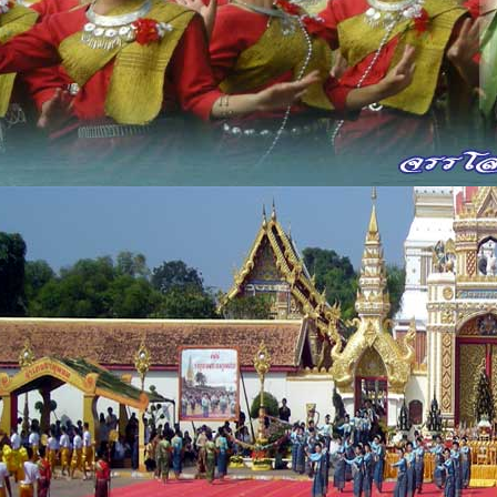
อนเจียง
เมียหนุ่มน้อย
แล่นมาโฮม
ยี่
ผมหัวหยอง
ถามเอาหนี้
อน 3
เพื่อนซี้เวียก
ให้ทำการ
อน 4
ความกล้าหาญ
บ่มีย้านบาป
อน 5
ตายหย้อน
ดาบชาวเมือง
อน 6
ขันคำ
ขึ้นตั่งแท่น
อน 7
ไซ้บ่แล่น
ขุนปง
อน 8
ถือคานงง
พายถงกับดาบ
อน 9
ฮู้เพื่อนก็ถาม
บ่ฮู้เพื่อนก็ถาม
อน 10
คำปรารถนา
บ่แล้ว
อน 11
ป่าแป้ว
คอบคานสี
อน 12
ตีกลองหลวง
ป่าวเมืองกินเหล้า
ev