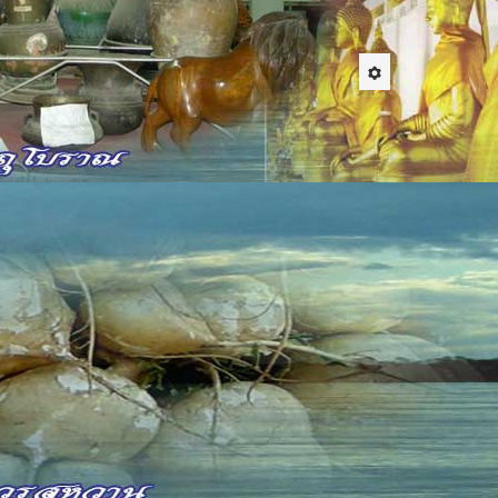
นื่องจากการเปลี่ยนแปลงทางเทคโนโลยีทำให้โลกเป็นยุค
ยาวชนหลงลืมและไม่รู้จักศิลปะ วัฒนธรรม ขบ
วลาช้านาน จึงอยากนำเสนอเรื่อง "หมอดู" ซึ่งถือ
้สาระ แต่ก็ถือเป็นภูมิปัญญาอย่างหนึ่งที่ทำให้สังคม
ในปัจจุบัน ส่วนหนึ่งของคนไทยก็ยังเชื่อในหมอดู
สะดวกแก่การค้นโดยเฉพาะนั้น ภาษาอีสานเรียกว่า
นยามอันดีเป็นต้น ก็จะตรวจค้นในหนังสือก้อมอันเก็บไว้
 คำว่ามื้อและวันนั้น นักปราชญ์เก่าได้จารลงในหนังสือ
มื้อ 1 - 2 ค่ำ เป็นต้น ส่วนวันนั้นหมายเอาทาง
หมอดูมื้อ วัน ที่กล่าวไว้ในหนังสือก้อมจัดเป็น โคงยาม
ำ