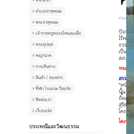
หน้าแรก
อำเภอธาตุพนม
ประเพณ
พระธาตุพนม
ปัจจุบั
เจ้าราชครูหลวงโพนสะเม็ก
ไร้พรห
พระอุปคุต
ธรรมเน
เป็นประ
พญานาค
สงบสุข 
การเดินทาง
หมอดูอ
สินค้า / ของฝาก
สรรพต
"หนังสื
ที่พัก โรงแรม รีสอร์ท
นั้น ให
ก้อมนั้
ติดต่อเรา
สุริยคต
เว็บบอร์ด
โคงวัน 
โคงช้าง
ประเพณีและวัฒนธรรม