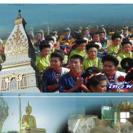
้าแรก
หมอดูอีสาน
อดูอีสาน