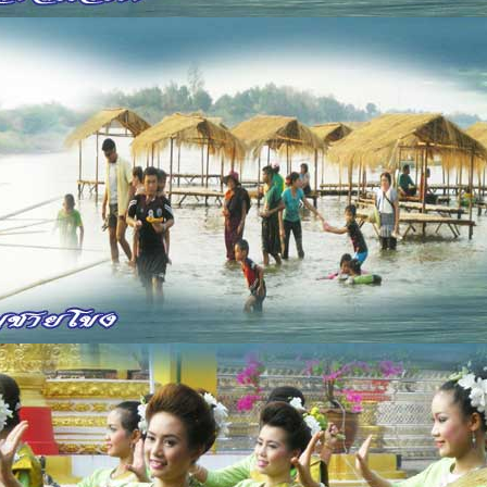
า
ากแดด
า
้ว
ภู
ลวง
้อดี คือ ดิถี 1-6-10-11-13 เมื่อถูกวันดีจัก