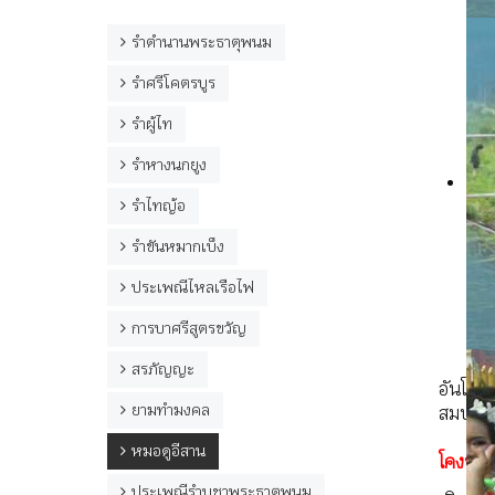
รำตำนานพระธาตุพนม
รำศรีโคตรบูร
รำผู้ไท
รำหางนกยูง
รำไทญ้อ
รำขันหมากเบ็ง
ประเพณีไหลเรือไฟ
การบาศรีสูตรขวัญ
สรภัญญะ
อันโคงช
ยามทำมงคล
สมปรา
หมอดูอีสาน
โคงชาตา
ประเพณีรำบูชาพระธาตุพนม