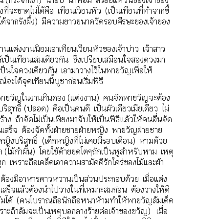
่น (กระจกเงา) น้ำอบ น้ำหอม สร้อยแหวนของเจ้าของ
่งที่จะขาดไม่ได้คือ เทียนเวียนหัว (เป็นเทียนที่ทำจากขี้
ที่ได้จากรังผึ้ง) มีความยาวขนาดวัดรอบศีรษะของเจ้าของ
งานแต่งงานนิยมเอาเทียนเวียนหัวของเจ้าบ่าว เจ้าสาว
ห้เป็นเทียนเล่มเดียวกัน ซึ่งเปรียบเสมือนใจสองดวงมา
ป็นใจดวงเดียวกัน เอามาวางไว้ในพาขวัญเพื่อให้
จะได้จุดเทียนนี้บูชาก่อนเริ่มพิธี
นพาขวัญในงานกินดอง (แต่งงาน) คนจัดพาขวัญจะต้อง
ริสุทธิ์ (ปลอด) คือเป็นคนดี เป็นผัวเดียวเมียเดียว ไม่
ร้าง ถ้าจัดไม่เป็นเพียงมาจับให้เป็นพิธีแล้วให้คนอื่นจัด
เสร็จ ต้องจัดทั้งฝ่ายชายฝ่ายหญิง พาขวัญฝ่ายชาย
หญิงบริสุทธิ์ (เด็กหญิงที่ไม่เคยมีรอบเดือน) หามด้วย
ก (ไม้กำผั้น) โดยใช้ด้ายขดโตๆถักเป็นหูสำหรับหาม เหตุ
ม้หูก เพราะถือเคล็ดเอาความสามัคคีรักใคร่ของไม้และผ้า
ต้องมีอาหารคาวหวานเป็นส่วนประกอบด้วย เมื่อแต่ง
เสร็จแล้วต้องนำไปวางในที่เหมาะสมก่อน ต้องวางให้ดี
ล้มได้ (คนโบราณถือนักถือหนาห้ามทำให้พาขวัญล้มเด็ด
าะถ้าล้มจะเป็นเหตุบอกลางร้ายต่อเจ้าของขวัญ) เมื่อ