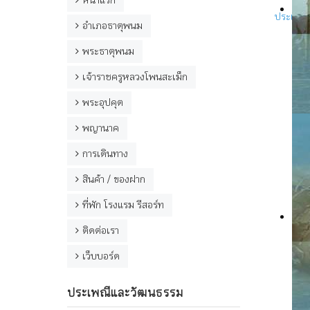
หน้าแรก
ประเพณ
อำเภอธาตุพนม
สร
พระธาตุพนม
หน
เจ้าราชครูหลวงโพนสะเม็ก
เข
เป
พระอุปคุต
อย
กา
พญานาค
คว
การเดินทาง
ต
สินค้า / ของฝาก
กล
ข
ที่พัก โรงแรม รีสอร์ท
ข
ติดต่อเรา
พ
ล
เว็บบอร์ด
จ
ม
ม
ประเพณีและวัฒนธรรม
เ