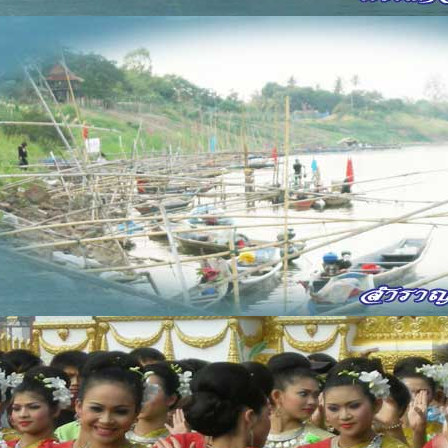
ำให้ชาวประชา ทั่วถ้วนหน้าอยู่สุข
ย่ามีภัยเบียดเบียน เพราะคำเตือนของพุทโธ
โนควรนอบน้อม พร้อมใจกันไหว้วันทา
รารถนาครั้งที่สอง คิดไตร่ตรองถึงคำสอน
ังโฆคือพระสงฆ์ องค์สาวกศาสดา
ด้นำพาให้ท่านพ้น ความกังวลในหัวใจ
ำหนดให้พ้นทุกข์ พ้นศัครูและอบาย
ด้บรรยายให้ธรรมะ ให้สละถึงกิเลส
้วยเหตุที่พระสงฆ์ มีบุญญาน่าเลื่อมใส
ุกท่านโปรดจำไว้ ควรน้อมใจทุกท่านเทอญ
อนทักทาย
วกเราแสนดีใจ พบกันใหม่ในวันนี้
อกรสวัสดี เพื่อนนารีอยู่ที่ใด
ชคดีได้เจอกัน มาประชันในวาที
งสุขทุกข์บ่มี คงสุขีทุกวี่วัน
อนไหว้ครู
้าขอกราบไหว้คุณ อันไพบูลย์พระอาจารย์
รุณาทุกประการ พระอาจารย์ท่านสั่งสอน
ังไม่รู้สอนให้รู้ คุณของครูอุตส่าห์สอน
วามรู้ที่ควรสอน ท่านก็สอนให้ชัดเจน