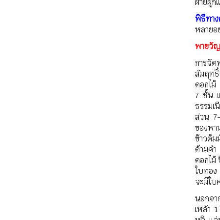
ฝ้ายผูก
พิธีทา
หลายอย่
พาขวัญ
การจัด
สัมฤทธิ
ดอกไม้ 
7 ชั้น 
ธรรมเน
ส่วน 7-
ของพาน
ข้าวต้ม
ด้ามคำ 
ดอกไม้ 
ใบทอง 
จะมีใบศ
นอกจากน
เหล้า 