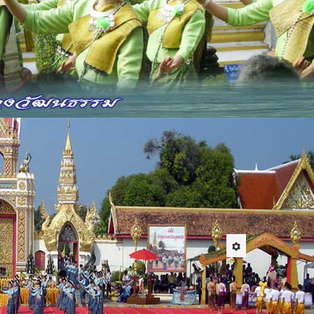
หา
ง
องมีหลายทำนองเช่น ทำนองโศก กาเต้นก้อน ลมเชยผา
้า 5 คำ หลัง 6 คำ ปัจจุบันยังมีการส่งเสริมโดย
ีความสามัคคี ซาบซึ้งในวัฒนธรรมดั้งเดิมของ
รมของพุทธศาสนา เราควรอนุรักษ์และส่งเสริมให้คง
และวัฒนธรรม
10 November 2009
Hits: 51529
นสภาพทางสังคม เศรษฐกิจ การเมือง ได้เปลี่ยนแปลงไป
ดเร็ว เนื่องจากการเปลี่ยนแปลงทางเทคโนโลยีทำให้โลก
ไร้พรหมแดน วัฒนธรรมตะวันตกไหลบ่าเข้ามาอย่าง