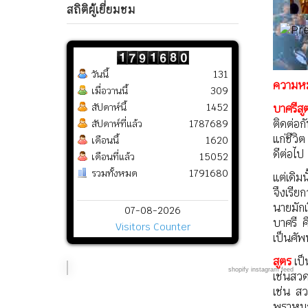
สถิติผู้เยี่ยมชม
วันนี้
131
ความหม
เมื่อวานนี้
309
สัปดาห์นี้
1452
บาศรีส
ติดต่อก
สัปดาห์ที่แล้ว
1787689
แก่ชีวิ
เดือนนี้
1620
ดีต่อไป
เดือนที่แล้ว
15052
รวมทั้งหมด
1791680
แต่เดิม
จึงเรียก
นายมักเ
07-08-2026
บาศรี ค
Visitors Counter
เป็นศัพท
สูตร
เป็
shopify instagram feed
เช่นสว
เช่น ส
พราหมณ