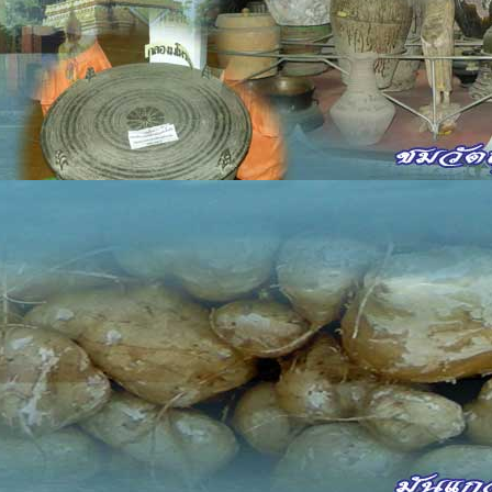
ีและวัฒนธรรม
11 March 2010
Hits: 27933
ภัญญะหรือสารภัญญะเป็นทำนองสวดในพุทธศาสนาประเภทหนึ่ง เมื่
ึ่ง นิยมร้องกันในเทศกาลออกพรรษา โดยเฉพาะในงานทอดผ้าป่า สังฆทา
้าร่วมประกวดในงานทอดถวายเทียนพรรษา เราได้ประโยชน์จากการสวด
็นการเสริมสร้างความสามัคคี ให้ความเพลิดเพลิน ส่งเสริมวรรณกรรม
่างหนึ่งที่จะอบรมสั่งสอนข้อธรรมะให้กับชาวบ้าน
รร้องสรภัญญะจะเริ่มที่กลอนบูชาพระรัตนตรัย กลอนแนะนำตัว ก
ามรู้ความสามารถและความไพเราะ และจะจบลงด้วยกลอนลา
ัวอย่างบทกลอนร้องสรภัญญะ
อนบูชาพระรัตนตรัย
้าขอประนมกร กราบวิงวอนรัตนา
อบูชาแก้วทั้งสาม ที่ลือนามทั่วทิศา
ุทโธผู้ตื่นแล้ว รู้แนวทางที่ประเสริฐ
้ำเลิศทั่วแดนไกล ฟูเฟื่องไกลในโลกา
ะหาท่านองค์ใด หญิงชายเท่าพุทโธ
โนควรนอบน้อม พร้อมใจกันไหว้วันทา
โนน้อมคุณพระธรรม ที่ควรจำคำสั่งสอน
ปรียบดังพรที่ล้ำค่า ศาสดาจารึกไว้