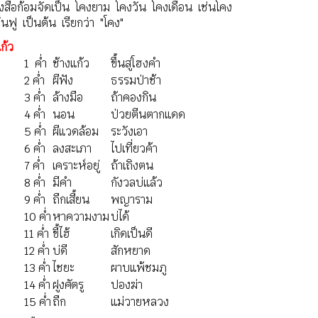
ังสือก้อมจัดเป็น โคงยาม โคงวัน โคงเดือน เช่นโคง
นฟู เป็นต้น เรียกว่า "โคง"
ก้ว
1 ค่ำ
ช้างแก้ว
ขึ้นสู่โฮงคำ
2 ค่ำ
ผีฟัง
ธรรมป่าช้า
3 ค่ำ
ล้างมือ
ถ้าคองกิน
4 ค่ำ
นอน
ป่วยตีนตากแดด
5 ค่ำ
ผีแวดล้อม
ระวังเอา
6 ค่ำ
ลงสะเภา
ไปเที่ยวค้า
7 ค่ำ
เคราะห์อยู่
ถ้าเถิงตน
8 ค่ำ
มีคำ
กังวลบ่แล้ว
9 ค่ำ
ถืกเสี้ยน
พญาราม
10 ค่ำ
หาความงาม
บ่ได้
11 ค่ำ
ขี้ไฮ้
เกิดเป็นดี
12 ค่ำ
บ่ดี
สักหยาด
13 ค่ำ
ไชยะ
ผาบแพ้ชมภู
14 ค่ำ
ฝูงศัตรู
ปองฆ่า
15 ค่ำ
ถืก
แม่วายหลวง