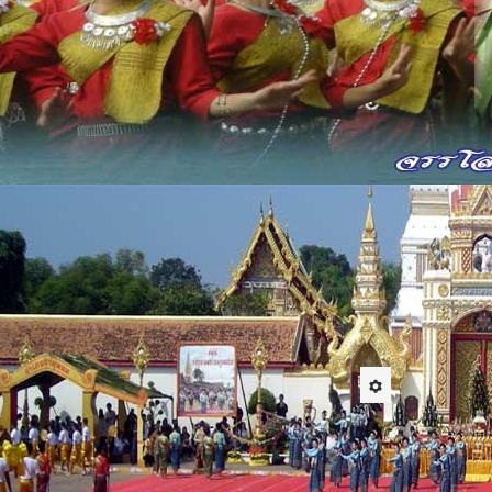
ิชาความรู้แจ้ง ครูชี้แจงให้แลเห็น
ักใคร่ไม่เอียงเอน หวังให้เป็นฉลาดคม
ีชั่วสอนเป็นนิตย์ สอนลูกศิษย์ให้ดีงาม
ู้แจ้งปัญญาคม ให้ชื่นชมมนัสสา
ดือนมืดไม่รู้ธรรม เหมือนเจ้าต่ำเที่ยวคลำ
วามมืดเหมือนหลับตา สอนวิชาให้เห็นจริง
อนโง่ให้ฉลาด สอนนักปราชญ์ให้รู้จริ
าจารย์ท่านสอนยิ่ง ให้รู้จริงปัญญาญาณ
รขับร้องสารภัญญ์ถือเป็นการบูชาพระรัตนตรัยในพุทธศาสนา การร้
นองลูกลมพัดพร้าว ฉันทลักษณ์ของสรภัญญะปกติแล้วจะเป็นกลอน 11 หน
ประกวดในระดับต่างๆ เป็นการอนุรักษ์เพื่อส่งเสริมให้เด็กและเยาวชนม
รพบุรุษ นอกจากนั้นยังส่งเสริมการประพฤติดีประพฤติชอบตามหลักธร
่คู่สังคมบ้านเราต่อไป
ีและวัฒนธรรม
11 November 2009
Hits: 25238
ประเพณี
ปัจจุบั
อย่างรว
เป็นยุค