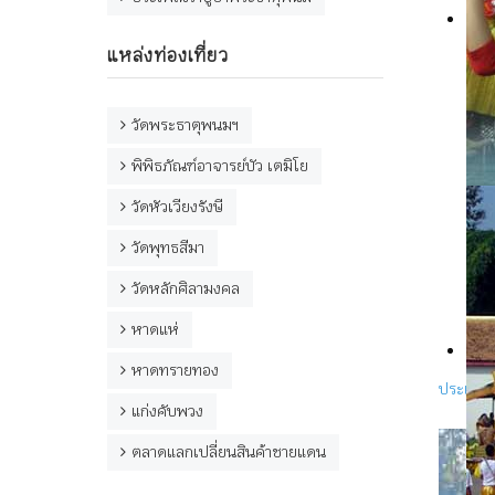
ว
ร
แหล่งท่องเที่ยว
ด
ร
เ
วัดพระธาตุพนมฯ
ค
ส
พิพิธภัณฑ์อาจารย์บัว เตมิโย
อ
กา
วัดหัวเวียงรังษี
ทำ
วัดพุทธสีมา
จัด
บร
วัดหลักศิลามงคล
อยู
หาดแห่
หาดทรายทอง
ประเพณ
แก่งคับพวง
ตลาดแลกเปลี่ยนสินค้าชายแดน