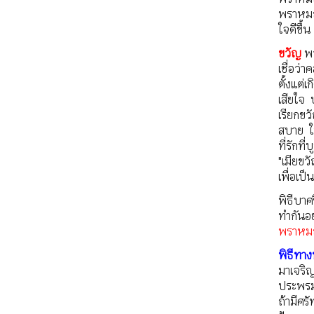
พราหมณ์
ใจดีขึ้
ขวัญ
พว
เชื่อว่
ตั้งแต
เสียใจ 
เรียกขว
สบาย ใ
ที่รักที
"เมียขว
เพื่อเป
พิธีบาศ
ทำกันอย
พราหม
พิธีทา
มาเจริ
ประพรม
ถ้ามีศร