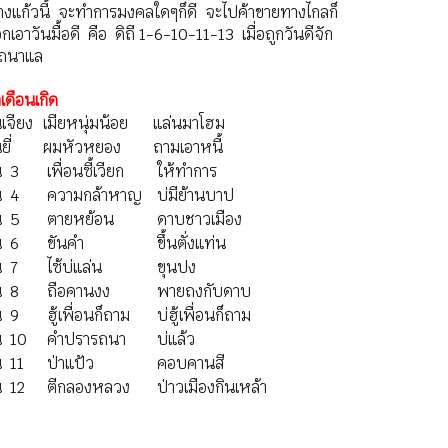
้างแก้วนี้ จะทำการมงคลใดๆก็ดี จะไปค้าขายทางไกลก็
ือกเอาวันมื้อดี คือ ดิถี 1-6-10-11-13 เมื่อถูกวันดีจัก
ถนาแล
เดือนเกิด
นเจียง
เมียหนุ่มน้อย
แล่นมาโฮม
ยี่
ผมหัวหยอง
ถามเอาหนี้
น 3
เพื่อนซี้เวียก
ให้ทำการ
น 4
ความกล้าหาญ
บ่มีย้านบาป
อน 5
ตายหย้อน
ดาบชาวเมือง
น 6
ขันคำ
ขึ้นตั่งแท่น
น 7
ไซ้บ่แล่น
ขุนปง
น 8
ถือคานงง
พายถงกับดาบ
น 9
ฮู้เพื่อนก็ถาม
บ่ฮู้เพื่อนก็ถาม
อน 10
คำปรารถนา
บ่แล้ว
น 11
ป่าแป้ว
คอบคานสี
น 12
ตีกลองหลวง
ป่าวเมืองกินเหล้า