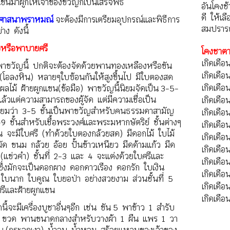
แขนมาผูกให้เจ้าของขวัญก็เป็นเสร็จพิธี
อันโคงช
ดี ให้เล
งศาสนาพราหมณ์
จะต้องมีการเตรียมอุปกรณ์และพิธีการ
สมปราร
าง ดังนี้
หรือพาบายศรี
โคงชาตา
เกิดเดือ
พาขวัญนี้ ปกติจะต้องจัดด้วยพานทองเหลืองหรือขัน
เกิดเดือน
์(โอลงหิน) หลายๆใบซ้อนกันให้สูงขึ้นไป มีใบตองสด
เกิดเดือ
ผลไม้ ฝ้ายผูกแขน(ข้อมือ) พาขวัญนี้นิยมจัดเป็น 3-5-
แล้วแต่ความสามารถของผู้จัด แต่มีความเชื่อเป็น
เกิดเดือ
ียมว่า 3-5 ชั้นเป็นพาขวัญสำหรับคนธรรมดาสามัญ
เกิดเดื
9 ชั้นสำหรับเชื้อพระวงศ์และพระมหากษัตริย์ ชั้นต่างๆ
เกิดเดือ
 จะมีใบศรี (ทำด้วยใบตองกล้วยสด) มีดอกไม้ ใบไม้
เกิดเดือ
มัด ขนม กล้วย อ้อย ปั้นข้าวเหนียว มีดด้ามแก้ว มีด
เกิดเดือ
(แข่วคำ) ชั้นที่ 2-3 และ 4 จะแต่งด้วยใบศรีและ
เกิดเดือ
ซึ่งมักจะเป็นดอกผาง ดอกดาวเรือง ดอกรัก ใบเงิน
เกิดเดื
ใบนาก ใบคูณ ใบยอป่า อย่างสวยงาม ส่วนชั้นที่ 5
เกิดเดือ
รีและฝ้ายผูกแขน
เกิดเดือ
ี้จะมีเครื่องบูชาอื่นๆอีก เช่น ขัน 5 พาข้าว 1 สำรับ
1 ขวด พานขนาดกลางสำหรับวางผ้า 1 ผืน แพร 1 วา