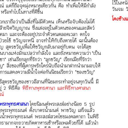
ไว้ในหน
 แต่ก็ถือจุดมุ่งหมายเดียวกัน คือ ทำเพื่อให้มีกำลัง
วันจม วั
น หรือทำไปในทางที่ดีขึ้น
โคงช้างแ
กเราถือว่าเป็นสิ่งที่ไม่มีตัวตน เห็นหรือจับต้องไม่ได้
าคล้ายจิตวิญญาณ ซึ่งแฝงอยู่ในตัวตนของคนและสัตว์
่เกิดมา และจะต้องอยู่ประจำตัวตนตลอดเวลา ตกใจ
ป่วยไข้ ขวัญจะหนี อาจทำให้กับถึงตายได้ ฉะนั้นต้อง
ัญ สูตรขวัญเพื่อให้ขวัญกลับมาอยู่กับตน จะได้สุข
นบางแห่งมักแปลว่ากำลังใจ และยังหมายความว่า "เป็น
่บูชา" เช่นเรียกลูกที่รักว่า "ลูกขวัญ" เรียกเมียที่รักว่า
ัญ" สิ่งของที่ผู้เคารพรักใคร่นับถือนำมาฝากนำมามอบให้
็นการแสดงความมีน้ำใจต่อกันนิยมเรียกว่า "ของขวัญ"
รีสูตรขวัญของชาวอีสานที่นิยมกระทำอยู่จนทุกวันนี้ มี
ู่ 2 พิธีคือ
พิธีทางพุทธศานา และพิธีทางศาสนา
ณ์
งพระพุทธศาสนา
โดยนิมนต์พระสงฆ์อย่างน้อย 5 รูป
ญพระพุทธมนต์ ตั้งบาตรน้ำมนต์ พาขวัญ เสร็จแล้ว
น้ำพระพุทธมนต์ พระสงฆ์สวดไชยมงคลคาถา ในพิธี
ัทธามากจะถวายภัตตาหารเช้าหรือเพลด้วยก็ได้ แล้วนำ