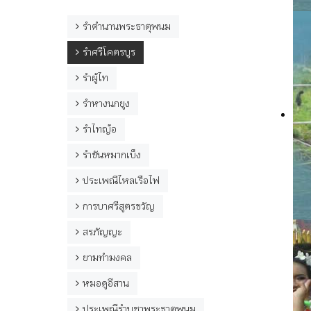
ท
รำตำนานพระธาตุพนม
อ
ม
รำศรีโคตรบูร
ป
ส
รำผู้ไท
ไ
รำหางนกยูง
ก
ไ
รำไทญ้อ
ด
ท
รำขันหมากเบ็ง
กล
พ
ประเพณีไหลเรือไฟ
ย
การบาศรีสูตรขวัญ
โ
ค
สรภัญญะ
กล
ข
ยามทำมงคล
ก
หมอดูอีสาน
ย
ค
ประเพณีรำบูชาพระธาตุพนม