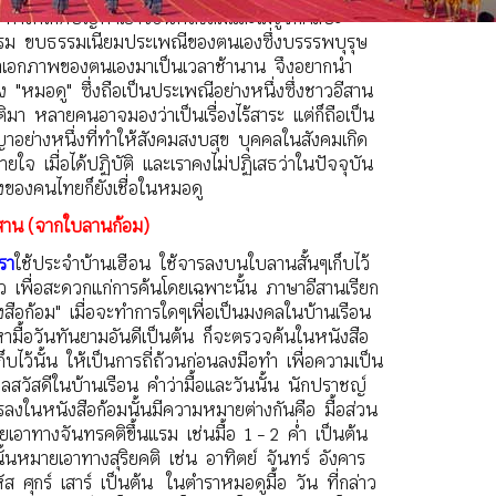
ทำให้เกิดปัญหาเยาวชนหลงลืมและไม่รู้จักศิลปะ
ม ขบธรรมเนียมประเพณีของตนเองซึ่งบรรรพบุรุษ
าเอกภาพของตนเองมาเป็นเวลาช้านาน จึงอยากนำ
อง "หมอดู" ซึ่งถือเป็นประเพณีอย่างหนึ่งซึ่งชาวอีสาน
ติมา หลายคนอาจมองว่าเป็นเรื่องไร้สาระ แต่ก็ถือเป็น
ญาอย่างหนึ่งที่ทำให้สังคมสงบสุข บุคคลในสังคมเกิด
ยใจ เมื่อได้ปฏิบัติ และเราคงไม่ปฏิเสธว่าในปัจจุบัน
่งของคนไทยก็ยังเชื่อในหมอดู
สาน (จากใบลานก้อม)
รา
ใช้ประจำบ้านเฮือน ใช้จารลงบนใบลานสั้นๆเก็บไว้
ว เพื่อสะดวกแก่การค้นโดยเฉพาะนั้น ภาษาอีสานเรียก
งสือก้อม" เมื่อจะทำการใดๆเพื่อเป็นมงคลในบ้านเรือน
หามื้อวันทันยามอันดีเป็นต้น ก็จะตรวจค้นในหนังสือ
ก็บไว้นั้น ให้เป็นการถี่ถ้วนก่อนลงมือทำ เพื่อความเป็น
ลสวัสดีในบ้านเรือน คำว่ามื้อและวันนั้น นักปราชญ์
ารลงในหนังสือก้อมนั้นมีความหมายต่างกันคือ มื้อส่วน
เอาทางจันทรคติขึ้นแรม เช่นมื้อ 1 - 2 ค่ำ เป็นต้น
นั้นหมายเอาทางสุริยคติ เช่น อาทิตย์ จันทร์ อังคาร
ส ศุกร์ เสาร์ เป็นต้น ในตำราหมอดูมื้อ วัน ที่กล่าว