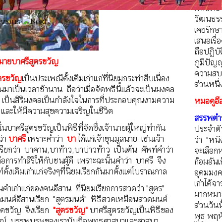
มากมาย 
วัฒนธรร
เคยรักษ
เสนอเรื่
ถือปฏิบั
ายบาศรีสูตรขวัญ
ภูมิปัญ
ความสบา
ูตรขวัญ
เป็นประเพณีดั้งเดิมเก่าแก่ที่นิยมกระทำสืบเนื่อง
ส่วนหนึ
ันมาเป็นเวลาช้านาน ถือว่าเมื่อจัดพธีนี้แล้วจะเป็นมงคล
ต เป็นสิริมงคลเป็นกำลังใจในการที่ประกอบคุณงามความ
หมอดูอี
 และให้มีความสุขความเจริญในชีวิต
สรรพตำ
นั้นบาศรีสูตรขวัญเป็นพิธีที่จัดซึ่งเจ้านายผู้ใหญ่ทำกัน
ประจำตั
ว่า
บาศรี
เพราะคำว่า
บา
ได้แก่เจ้าขุนมูลนาย เช่นเจ้า
ว่า "หนั
รียกว่า บาคาน,บาท้าว,บาบ่าวท้าว เป็นต้น ศัพท์คำว่า
จะเลือก
ือการทำสิริให้กับชนผู้ดี เพราะฉะนั้นคำว่า บาศรี จึง
ก้อมอันเ
์ดั้งเดิมเก่าแก่จริงๆที่นิยมเรียกกันมาตั้งแต่โบราณกาล
อุดมมงค
เก่าได้จ
นคำเก่าแก่ของคนอีสาน ที่นิยมเรียกการสวดว่า "สูตร"
มากหมาย
ดมนต์อีสานเรียก "สูตรมนต์" พิธีสวดเหมือนสวดมนต์
ส่วนวัน
วดขวัญ จึงเรียก
"สูตรขวัญ"
บาศรีสูตรขวัญเป็นพิธีของ
พุธ พฤหั
์ บรรพบุรุษของเรานับถือพุทธศาสนาและศาสนา