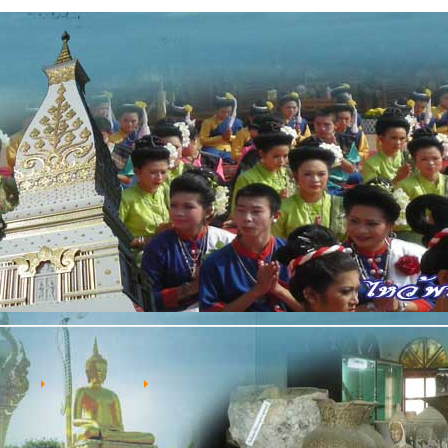
้าแรก
รำศรีโคตรบูร
ประเพณีและวัฒนธรรม
ระเพณีและวัฒนธรรม