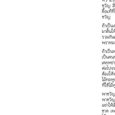
หวี แว
ขวัญ สิ
ผึ้งแท้
ขวัญ
ถ้าเป็น
มาฝั้นใ
รวมกันเ
พราหมณ์
ถ้าเป็
เป็นคนบ
เคยหย่า
ต่อไปจน
ต้องให้
ไม้ทอหู
ที่ใช้ไ
พาขวัญ
พาขวัญ
อย่าให้
ขาด เพร