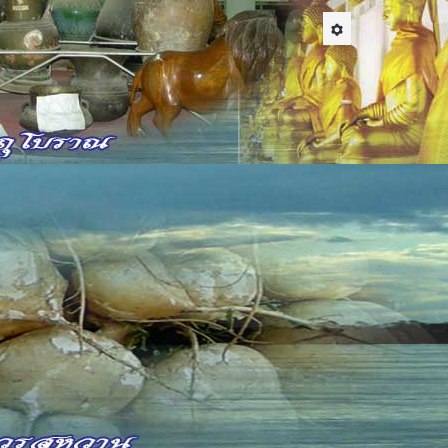
อชาวบ้านเอามาร้องจึงจัดเป็นเพลงพื้นบ้านชนิด
น ในอดีตจะมีการฝึกร้องกันแทบทุกหมู่บ้าน เพื่อส่ง
สรภัญญะก็คือ ชาวบ้านได้มีการพบปะร่วมกิจกรรม
อีสาน ชาดกต่างๆในพุทธศาสนา และโดยเฉพาะเป็นสื่อ
ลอนทักทายผู้ที่อยู่ในงาน กลอนแสดงโวหาร แสดง